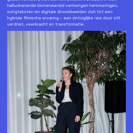
hallucinerende binnenwereld vermengen herinneringen,
songteksten en digitale droombeelden zich tot een
hybride filmische ervaring – een zintuiglijke reis door stil
verdriet, veerkracht en transformatie.