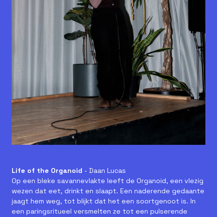
Life of the Organoid
- Daan Lucas
Op een bleke savannevlakte leeft de Organoid, een vlezig
wezen dat eet, drinkt en slaapt. Een naderende gedaante
jaagt hem weg, tot blijkt dat het een soortgenoot is. In
een paringsritueel versmelten ze tot een pulserende