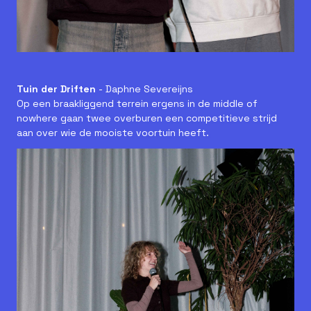
Tuin der Driften
- Daphne Severeijns
Op een braakliggend terrein ergens in de middle of
nowhere gaan twee overburen een competitieve strijd
aan over wie de mooiste voortuin heeft.