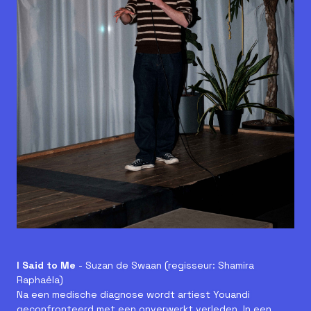
I Said to Me
- Suzan de Swaan (regisseur: Shamira
Raphaëla)
Na een medische diagnose wordt artiest Youandi
geconfronteerd met een onverwerkt verleden. In een